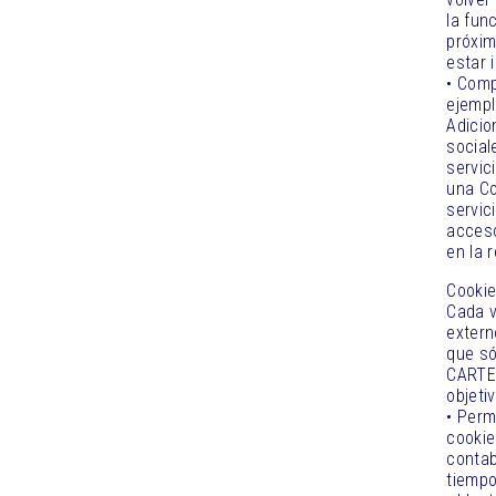
la fun
próxim
estar 
• Comp
ejempl
Adicio
social
servic
una Co
servic
acceso
en la 
Cookie
Cada v
extern
que só
CARTER
objeti
• Perm
cookie
contab
tiempo