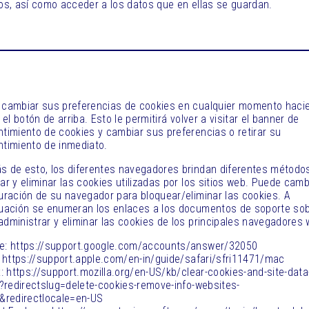
os, así como acceder a los datos que en ellas se guardan.
cambiar sus preferencias de cookies en cualquier momento haci
 el botón de arriba. Esto le permitirá volver a visitar el banner de
timiento de cookies y cambiar sus preferencias o retirar su
timiento de inmediato.
 de esto, los diferentes navegadores brindan diferentes método
ar y eliminar las cookies utilizadas por los sitios web. Puede camb
uración de su navegador para bloquear/eliminar las cookies. A
uación se enumeran los enlaces a los documentos de soporte so
dministrar y eliminar las cookies de los principales navegadores 
: https://support.google.com/accounts/answer/32050
: https://support.apple.com/en-in/guide/safari/sfri11471/mac
x: https://support.mozilla.org/en-US/kb/clear-cookies-and-site-data
x?redirectslug=delete-cookies-remove-info-websites-
&redirectlocale=en-US