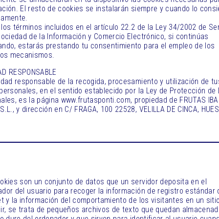
ción. El resto de cookies se instalarán siempre y cuando lo cons
samente.
los términos incluidos en el artículo 22.2 de la Ley 34/2002 de Se
Sociedad de la Información y Comercio Electrónico, si continúas
ndo, estarás prestando tu consentimiento para el empleo de los
dos mecanismos.
AD RESPONSABLE
idad responsable de la recogida, procesamiento y utilización de tu
personales, en el sentido establecido por la Ley de Protección de
ales, es la página www.frutasponti.com, propiedad de FRUTAS IB
S.L., y dirección en C/ FRAGA, 100 22528, VELILLA DE CINCA, HUE
okies son un conjunto de datos que un servidor deposita en el
dor del usuario para recoger la información de registro estándar 
et y la información del comportamiento de los visitantes en un siti
ir, se trata de pequeños archivos de texto que quedan almacena
co duro del ordenador y que sirven para identificar al usuario cuan