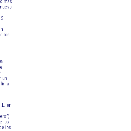
nto más
 nuevo
AS
r
on
e los
ONTI
de
e
r un
fín a
.L. en
ers”).
e los
de los