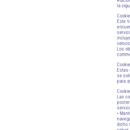
Adicio
la sig
Cookie
Este t
encuen
servic
incluy
veloci
Los ob
comme
Cookie
Estas 
se sol
para a
Cookie
Las co
poster
servic
• Mant
navega
dicho 
volver