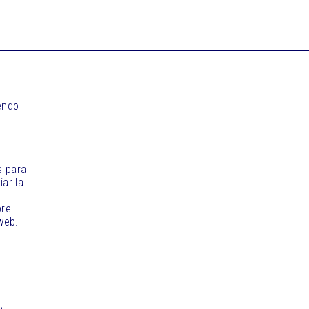
endo
s para
iar la
bre
web.
-