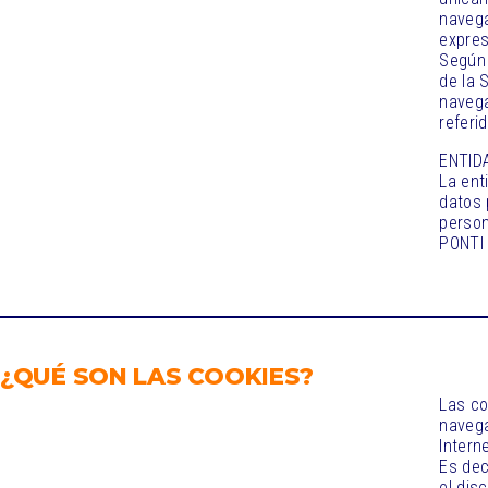
navega
expre
Según 
de la 
navega
referi
ENTID
La ent
datos 
person
PONTI 
¿QUÉ SON LAS COOKIES?
Las co
navega
Intern
Es dec
el dis