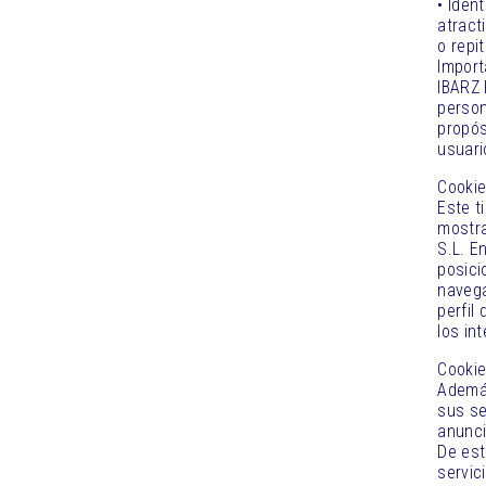
• Iden
atract
o repit
Import
IBARZ 
person
propós
usuario
Cookie
Este t
mostra
S.L. E
posici
navega
perfil
los in
Cookie
Además
sus se
anunci
De est
servic