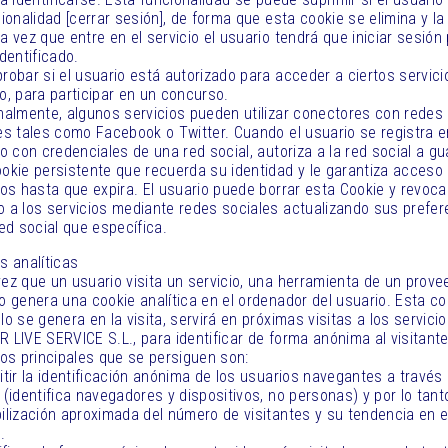
cionalidad [cerrar sesión], de forma que esta cookie se elimina y la
a vez que entre en el servicio el usuario tendrá que iniciar sesión
identificado.
robar si el usuario está autorizado para acceder a ciertos servici
o, para participar en un concurso.
nalmente, algunos servicios pueden utilizar conectores con redes
es tales como Facebook o Twitter. Cuando el usuario se registra e
io con credenciales de una red social, autoriza a la red social a gu
okie persistente que recuerda su identidad y le garantiza acceso 
ios hasta que expira. El usuario puede borrar esta Cookie y revocar
 a los servicios mediante redes sociales actualizando sus prefer
red social que específica.
s analíticas
ez que un usuario visita un servicio, una herramienta de un prove
o genera una cookie analítica en el ordenador del usuario. Esta co
lo se genera en la visita, servirá en próximas visitas a los servici
 LIVE SERVICE S.L., para identificar de forma anónima al visitante
vos principales que se persiguen son:
itir la identificación anónima de los usuarios navegantes a través 
 (identifica navegadores y dispositivos, no personas) y por lo tant
ilización aproximada del número de visitantes y su tendencia en e
.