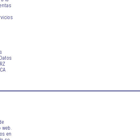
ientas
rvicios
s
 Datos
ARZ
SCA
de
o web.
dos en
do se