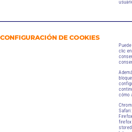
usuari
CONFIGURACIÓN DE COOKIES
Puede 
clic en
consen
consen
Además
bloque
config
contin
cómo a
Chrome
Safari
Firefo
firefo
stored