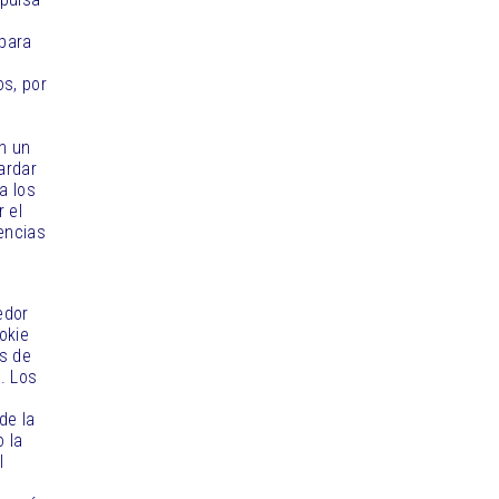
 para
os, por
n un
ardar
a los
 el
encias
edor
okie
os de
. Los
de la
o la
l