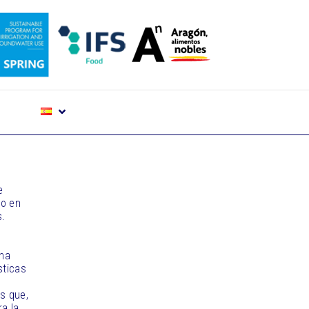
e
do en
s.
una
sticas
s que,
a la