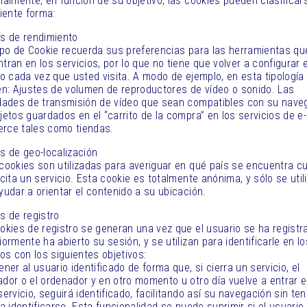
nalmente, en función de su objetivo, las cookies pueden clasificar
uiente forma:
s de rendimiento
ipo de Cookie recuerda sus preferencias para las herramientas qu
tran en los servicios, por lo que no tiene que volver a configurar e
io cada vez que usted visita. A modo de ejemplo, en esta tipología
en: Ajustes de volumen de reproductores de vídeo o sonido. Las
dades de transmisión de vídeo que sean compatibles con su nave
jetos guardados en el “carrito de la compra” en los servicios de e-
rce tales como tiendas.
s de geo-localización
cookies son utilizadas para averiguar en qué país se encuentra c
icita un servicio. Esta cookie es totalmente anónima, y sólo se util
yudar a orientar el contenido a su ubicación.
s de registro
okies de registro se generan una vez que el usuario se ha registr
iormente ha abierto su sesión, y se utilizan para identificarle en lo
ios con los siguientes objetivos:
ener al usuario identificado de forma que, si cierra un servicio, el
dor o el ordenador y en otro momento u otro día vuelve a entrar 
servicio, seguirá identificado, facilitando así su navegación sin te
 a identificarse. Esta funcionalidad se puede suprimir si el usuario