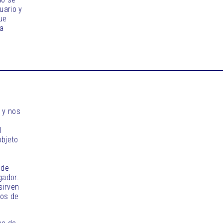
uario y
ue
na
, y nos
l
objeto
 de
gador.
sirven
ios de