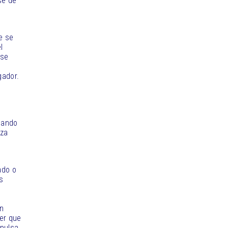
se de
e se
l
 se
gador.
uando
iza
ado o
s
en
ner que
 pulsa