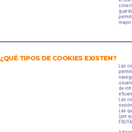
conect
guarda
permit
mayor 
¿QUÉ TIPOS DE COOKIES EXISTEN?
Las co
permit
navega
usuari
de int
eficie
Las co
sesión
Las qu
(por e
FRUTAS