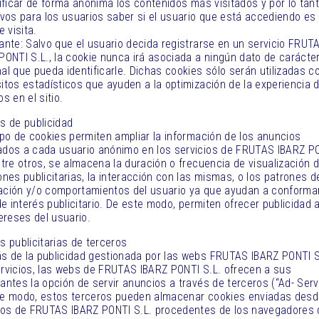
tificar de forma anónima los contenidos más visitados y por lo ta
ivos para los usuarios saber si el usuario que está accediendo es
e visita.
ante: Salvo que el usuario decida registrarse en un servicio FRUT
PONTI S.L., la cookie nunca irá asociada a ningún dato de carácte
al que pueda identificarle. Dichas cookies sólo serán utilizadas c
itos estadísticos que ayuden a la optimización de la experiencia d
s en el sitio.
s de publicidad
ipo de cookies permiten ampliar la información de los anuncios
dos a cada usuario anónimo en los servicios de FRUTAS IBARZ P
ntre otros, se almacena la duración o frecuencia de visualización 
ones publicitarias, la interacción con las mismas, o los patrones d
ción y/o comportamientos del usuario ya que ayudan a conforma
 de interés publicitario. De este modo, permiten ofrecer publicidad a
tereses del usuario.
s publicitarias de terceros
 de la publicidad gestionada por las webs FRUTAS IBARZ PONTI S
rvicios, las webs de FRUTAS IBARZ PONTI S.L. ofrecen a sus
antes la opción de servir anuncios a través de terceros (“Ad- Serv
e modo, estos terceros pueden almacenar cookies enviadas desd
ios de FRUTAS IBARZ PONTI S.L. procedentes de los navegadores 