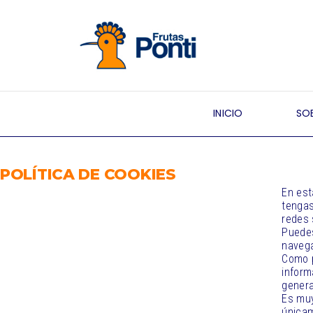
INICIO
SO
POLÍTICA DE COOKIES
En est
tengas
redes 
Puedes
navega
Como p
inform
genera
Es muy
únicam